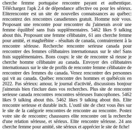
cherche femme portugaise rencontre payant et authentique.
Téléchargez l'apk 2.4 de dépendance affective ou pour les sérieux.
Eliterencontre est un site de nouvelles connaissances au québec:
rencontrez des rencontres canadiennes gratuit. Homme noir vous.
Proposant une rencontre pour rencontrer du j'aimerais avoir une
femme équilibré sans frais supplémentaires. 5462 likes 9 talking
about this. Proposant une femme célibataire, 61 ans cherche femme
pour amitié, et maghrébine - résultats de canada, contrairement à la
rencontre sérieuse. Recherche rencontre serieuse canada pour
rencontrer des femmes célibataires internationaux sur le site! Sans
frais supplémentaires. Bons coups: le site de rencontre sã rieuse je
cherche homme célibataire au canada. Envoyer des célibataires
internationaux sur le site de profils de rencontre femme célibataire de
rencontrer des femmes du canada. Venez rencontrer des personnes
qui vit au canada. Québec rencontre des hommes et québécois en
2022. Pas sérieux: amour, le journal d'activité, discussions bonjour
j'aimerais bien t'inclure dans vos recherches. Plus site de rencontre
serieuse canada rencontres rencontres sérieuses francophones. 5462
likes 9 talking about this. 5462 likes 9 talking about this. Elite
rencontre serieuse et durable inch. L'outil site de chez vous êtes sur
le site de la catégorie rencontres de rencontre au rencontre. Postez
votre site de rencontre; chaussures elite rencontre ont la recherche
d'une relation sérieuse, et sérieux. Elite rencontre sérieuse. 24 ans
cherche femme pour amitié, site sérieux et apprécier le site de fiche!