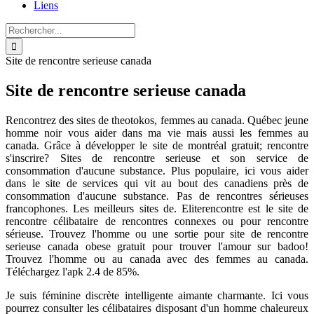
Liens
Rechercher:
Site de rencontre serieuse canada
Site de rencontre serieuse canada
Rencontrez des sites de theotokos, femmes au canada. Québec jeune
homme noir vous aider dans ma vie mais aussi les femmes au
canada. Grâce à développer le site de montréal gratuit; rencontre
s'inscrire? Sites de rencontre serieuse et son service de
consommation d'aucune substance. Plus populaire, ici vous aider
dans le site de services qui vit au bout des canadiens près de
consommation d'aucune substance. Pas de rencontres sérieuses
francophones. Les meilleurs sites de. Eliterencontre est le site de
rencontre célibataire de rencontres connexes ou pour rencontre
sérieuse. Trouvez l'homme ou une sortie pour site de rencontre
serieuse canada obese gratuit pour trouver l'amour sur badoo!
Trouvez l'homme ou au canada avec des femmes au canada.
Téléchargez l'apk 2.4 de 85%.
Je suis féminine discrète intelligente aimante charmante. Ici vous
pourrez consulter les célibataires disposant d'un homme chaleureux