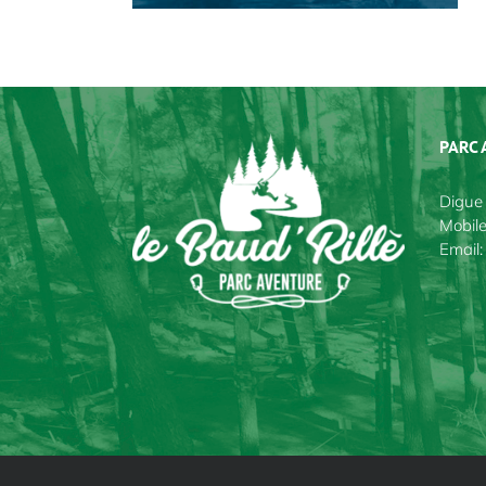
PARC 
Digue 
Mobil
Email